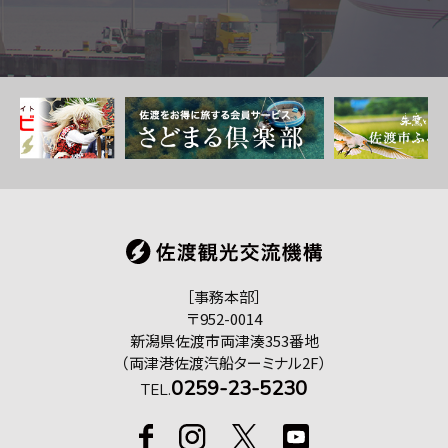
［事務本部］
〒952-0014
新潟県佐渡市両津湊353番地
（両津港佐渡汽船ターミナル2F）
0259-23-5230
TEL.